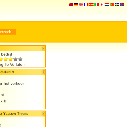
bedrijf
g Te Verlaten
schakels
er het verkeer
ant
vrij
j Yellow Trains
g