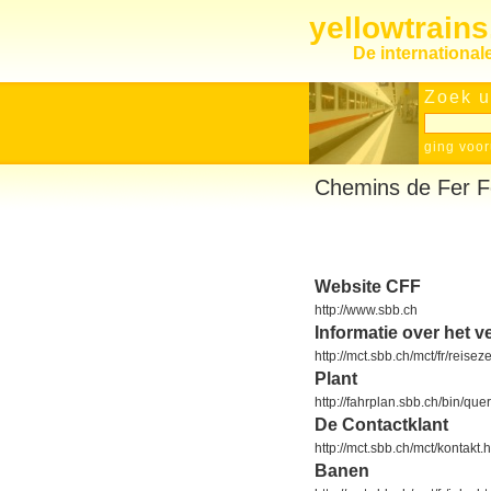
yellowtrain
De internationa
Zoek u
ging voor
Chemins de Fer F
Website CFF
http://www.sbb.ch
Informatie over het v
http://mct.sbb.ch/mct/fr/reiseze
Plant
http://fahrplan.sbb.ch/bin/que
De Contactklant
http://mct.sbb.ch/mct/kontakt.
Banen