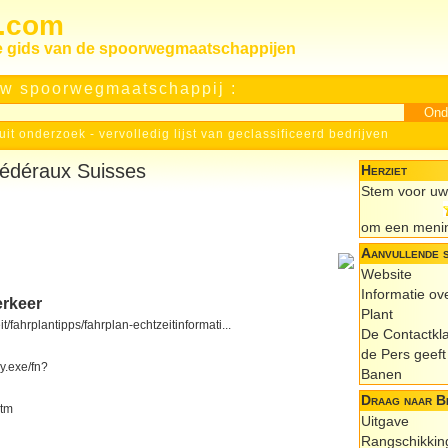
s.com
le gids van de spoorwegmaatschappijen
w spoorwegmaatschappij :
uit onderzoek
-
vervolledig lijst van geclassificeerd bedrijven
édéraux Suisses
Herziet
Stem voor uw 
om een menin
Aanvullende 
Website
Informatie ov
erkeer
Plant
it/fahrplantipps/fahrplan-echtzeitinformati...
De Contactkl
de Pers geeft 
ry.exe/fn?
Banen
Draag naar Bi
htm
Uitgave
Rangschikkin