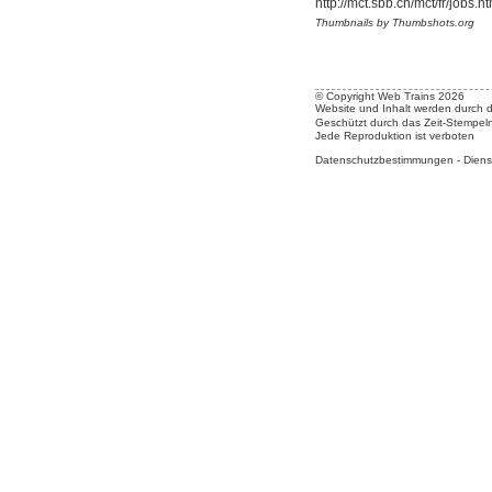
http://mct.sbb.ch/mct/fr/jobs.h
Thumbnails by Thumbshots.org
© Copyright Web Trains 2026
Website und Inhalt werden durch 
Geschützt durch das Zeit-Stempel
Jede Reproduktion ist verboten
Datenschutzbestimmungen
-
Diens