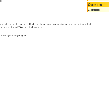
tm
Over ons
Contact
das Urheberrecht und den Code der französischen geistigen Eigenschaft geschützt
n und zu einem Pf�rtner niedergelegt
tleistungsbedingungen