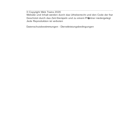
© Copyright Web Trains 2026
Website und Inhalt werden durch das Urheberrecht und den Code der fran
Geschützt durch das Zeit-Stempeln und zu einem Pf�rtner niedergelegt
Jede Reproduktion ist verboten
Datenschutzbestimmungen
-
Dienstleistungsbedingungen