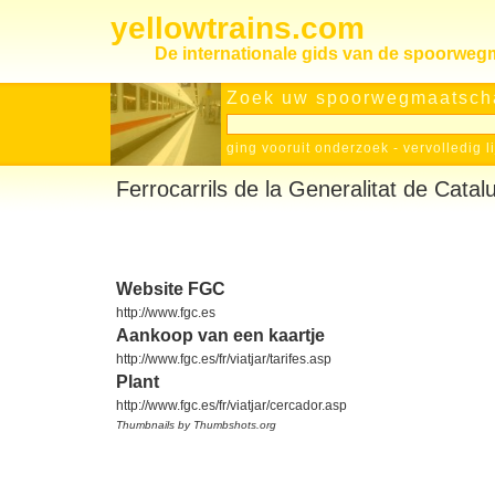
yellowtrains.com
De internationale gids van de spoorwe
Zoek uw spoorwegmaatscha
ging vooruit onderzoek
-
vervolledig l
Ferrocarrils de la Generalitat de Catal
Website FGC
http://www.fgc.es
Aankoop van een kaartje
http://www.fgc.es/fr/viatjar/tarifes.asp
Plant
http://www.fgc.es/fr/viatjar/cercador.asp
Thumbnails by Thumbshots.org