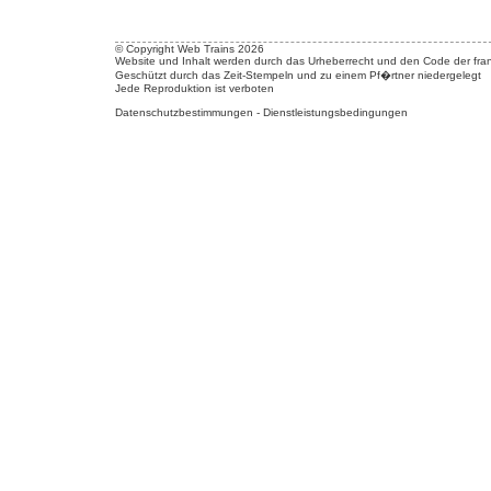
© Copyright Web Trains 2026
Website und Inhalt werden durch das Urheberrecht und den Code der fran
Geschützt durch das Zeit-Stempeln und zu einem Pf�rtner niedergelegt
Jede Reproduktion ist verboten
Datenschutzbestimmungen
-
Dienstleistungsbedingungen