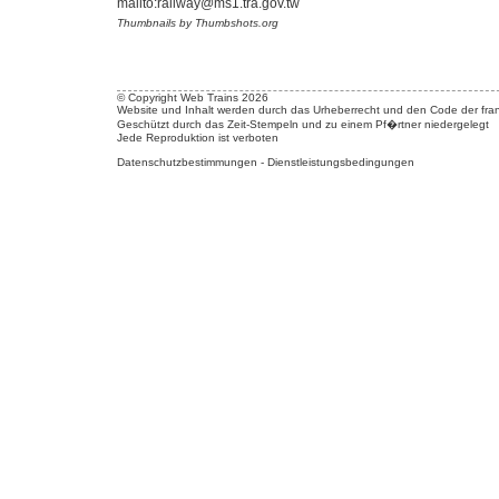
mailto:railway@ms1.tra.gov.tw
Thumbnails by Thumbshots.org
© Copyright Web Trains 2026
Website und Inhalt werden durch das Urheberrecht und den Code der fran
Geschützt durch das Zeit-Stempeln und zu einem Pf�rtner niedergelegt
Jede Reproduktion ist verboten
Datenschutzbestimmungen
-
Dienstleistungsbedingungen