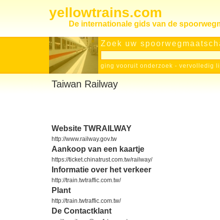
yellowtrains.com
De internationale gids van de spoorwe
Zoek uw spoorwegmaatscha
ging vooruit onderzoek
-
vervolledig l
Taiwan Railway
Website TWRAILWAY
http://www.railway.gov.tw
Aankoop van een kaartje
https://ticket.chinatrust.com.tw/railway/
Informatie over het verkeer
http://train.twtraffic.com.tw/
Plant
http://train.twtraffic.com.tw/
De Contactklant