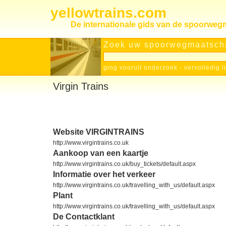
yellowtrains.com
De internationale gids van de spoorwe
Zoek uw spoorwegmaatscha
ging vooruit onderzoek
-
vervolledig l
Virgin Trains
Website VIRGINTRAINS
http://www.virgintrains.co.uk
Aankoop van een kaartje
http://www.virgintrains.co.uk/buy_tickets/default.aspx
Informatie over het verkeer
http://www.virgintrains.co.uk/travelling_with_us/default.aspx
Plant
http://www.virgintrains.co.uk/travelling_with_us/default.aspx
De Contactklant