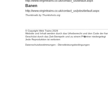
http://www.virgintrains.co.uk/contact_us/default.aspx
Banen
http://www.virgintrains.co.uk/contact_us/jobs/default.aspx
Thumbnails by Thumbshots.org
© Copyright Web Trains 2026
Website und Inhalt werden durch das Urheberrecht und den Code der fran
Geschützt durch das Zeit-Stempeln und zu einem Pf�rtner niedergelegt
Jede Reproduktion ist verboten
Datenschutzbestimmungen
-
Dienstleistungsbedingungen