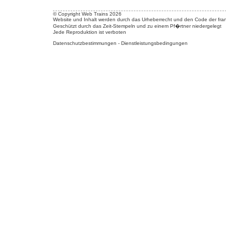
© Copyright Web Trains 2026
Website und Inhalt werden durch das Urheberrecht und den Code der fran
Geschützt durch das Zeit-Stempeln und zu einem Pf�rtner niedergelegt
Jede Reproduktion ist verboten
Datenschutzbestimmungen
-
Dienstleistungsbedingungen