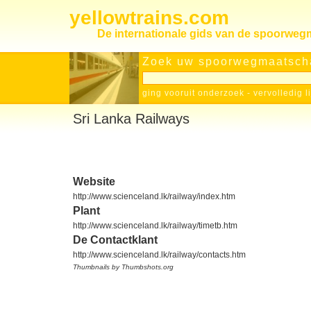
yellowtrains.com
De internationale gids van de spoorwe
Zoek uw spoorwegmaatscha
ging vooruit onderzoek
-
vervolledig l
Sri Lanka Railways
Website
http://www.scienceland.lk/railway/index.htm
Plant
http://www.scienceland.lk/railway/timetb.htm
De Contactklant
http://www.scienceland.lk/railway/contacts.htm
Thumbnails by Thumbshots.org