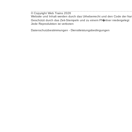
© Copyright Web Trains 2026
Website und Inhalt werden durch das Urheberrecht und den Code der fran
Geschützt durch das Zeit-Stempeln und zu einem Pf�rtner niedergelegt
Jede Reproduktion ist verboten
Datenschutzbestimmungen
-
Dienstleistungsbedingungen