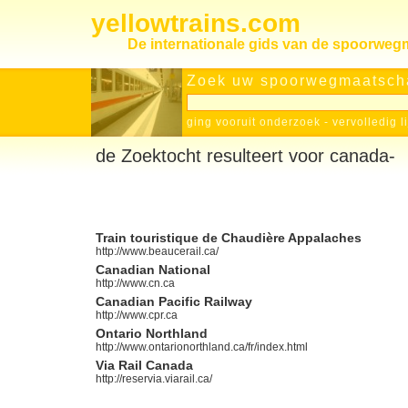
yellowtrains.com
De internationale gids van de spoorwe
Zoek uw spoorwegmaatscha
ging vooruit onderzoek
-
vervolledig l
de Zoektocht resulteert voor canada-
Train touristique de Chaudière Appalaches
http://www.beaucerail.ca/
Canadian National
http://www.cn.ca
Canadian Pacific Railway
http://www.cpr.ca
Ontario Northland
http://www.ontarionorthland.ca/fr/index.html
Via Rail Canada
http://reservia.viarail.ca/