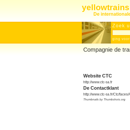
yellowtrain
De internationa
Zoek u
ging voor
Compagnie de tra
Website CTC
http://www.ctc-sa.fr
De Contactklant
http://www.ctc-sa.fr/Ctc/faces/
Thumbnails by Thumbshots.org