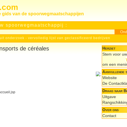
s.com
le gids van de spoorwegmaatschappijen
w spoorwegmaatschappij :
uit onderzoek
-
vervolledig lijst van geclassificeerd bedrijven
nsports de céréales
Herziet
Stem voor uw 
om een menin
Aanvullende 
Website
De Contactkl
Draag naar Bi
Accueil.jsp
Uitgave
Rangschikkin
Over ons
Contact