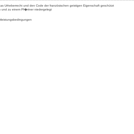
das Urheberrecht und den Code der französischen geistigen Eigenschaft geschützt
n und zu einem Pf�rtner niedergelegt
tleistungsbedingungen