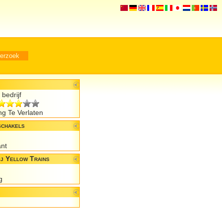
bedrijf
g Te Verlaten
schakels
ant
j Yellow Trains
g