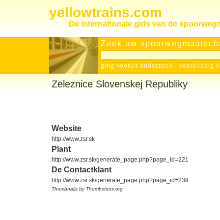
yellowtrains.com
De internationale gids van de spoorwe
Zoek uw spoorwegmaatscha
ging vooruit onderzoek
-
vervolledig l
Zeleznice Slovenskej Republiky
Website
http://www.zsr.sk
Plant
http://www.zsr.sk/generate_page.php?page_id=221
De Contactklant
http://www.zsr.sk/generate_page.php?page_id=239
Thumbnails by Thumbshots.org