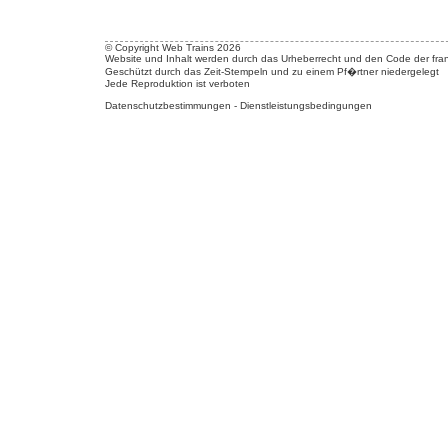
© Copyright Web Trains 2026
Website und Inhalt werden durch das Urheberrecht und den Code der fran
Geschützt durch das Zeit-Stempeln und zu einem Pf�rtner niedergelegt
Jede Reproduktion ist verboten
Datenschutzbestimmungen
-
Dienstleistungsbedingungen