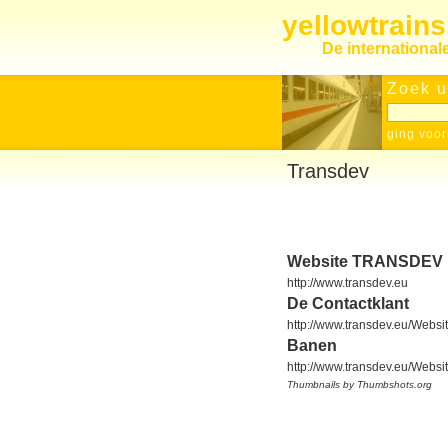
yellowtrain
De internationa
Zoek u
ging voor
Transdev
Website TRANSDEV
http://www.transdev.eu
De Contactklant
http://www.transdev.eu/Websit
Banen
http://www.transdev.eu/Websi
Thumbnails by Thumbshots.org