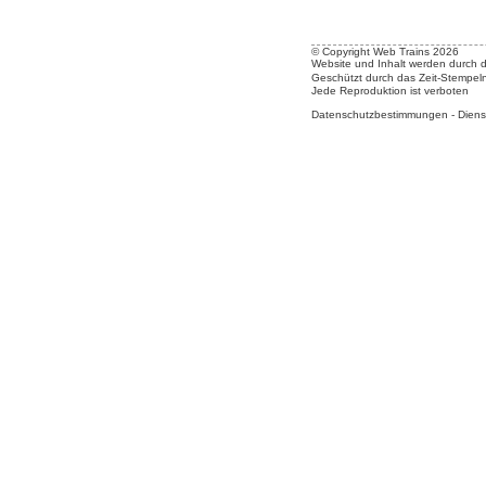
© Copyright Web Trains 2026
Website und Inhalt werden durch 
Geschützt durch das Zeit-Stempel
Jede Reproduktion ist verboten
Datenschutzbestimmungen
-
Diens