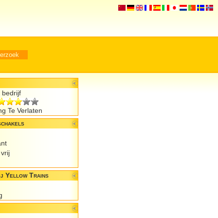
bedrijf
g Te Verlaten
schakels
ant
vrij
j Yellow Trains
g