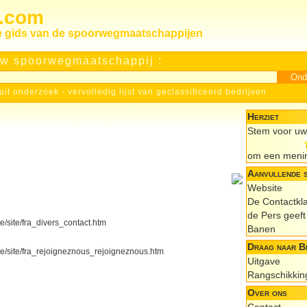
s.com
le gids van de spoorwegmaatschappijen
w spoorwegmaatschappij :
uit onderzoek
-
vervolledig lijst van geclassificeerd bedrijven
Herziet
Stem voor uw 
om een menin
Aanvullende 
Website
De Contactkl
de Pers geeft 
e/site/fra_divers_contact.htm
Banen
Draag naar Bi
te/site/fra_rejoigneznous_rejoigneznous.htm
Uitgave
Rangschikkin
Over ons