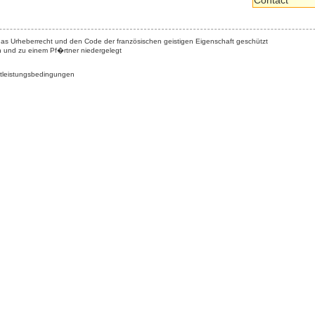
Contact
das Urheberrecht und den Code der französischen geistigen Eigenschaft geschützt
n und zu einem Pf�rtner niedergelegt
tleistungsbedingungen