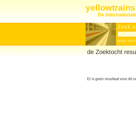
yellowtrain
De internationa
Zoek u
ging voor
de Zoektocht resu
Er is geen resultaat voor dit 