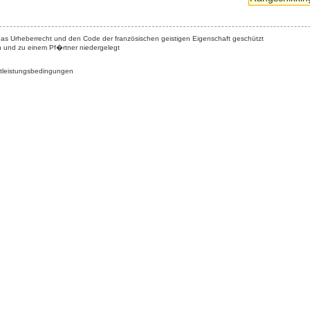
das Urheberrecht und den Code der französischen geistigen Eigenschaft geschützt
n und zu einem Pf�rtner niedergelegt
tleistungsbedingungen