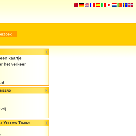
een kaartje
er het verkeer
ant
rmeerd
vrij
j Yellow Trains
g