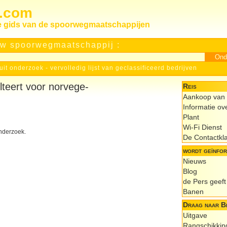
s.com
le gids van de spoorwegmaatschappijen
w spoorwegmaatschappij :
uit onderzoek
-
vervolledig lijst van geclassificeerd bedrijven
lteert voor norvege-
Reis
Aankoop van 
Informatie ov
Plant
Wi-Fi Dienst
onderzoek.
De Contactkl
wordt geïnfo
Nieuws
Blog
de Pers geeft 
Banen
Draag naar Bi
Uitgave
Rangschikkin