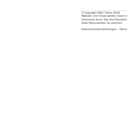
© Copyright Web Trains 2026
Website und Inhalt werden durch 
Geschützt durch das Zeit-Stempel
Jede Reproduktion ist verboten
Datenschutzbestimmungen
-
Diens