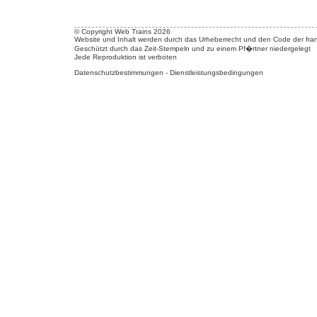
© Copyright Web Trains 2026
Website und Inhalt werden durch das Urheberrecht und den Code der fran
Geschützt durch das Zeit-Stempeln und zu einem Pf�rtner niedergelegt
Jede Reproduktion ist verboten
Datenschutzbestimmungen
-
Dienstleistungsbedingungen