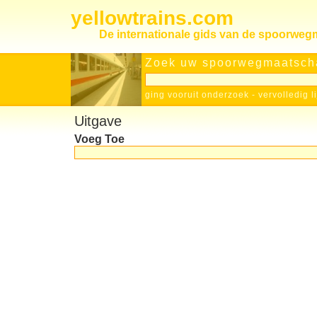
yellowtrains.com
De internationale gids van de spoorwe
Zoek uw spoorwegmaatscha
ging vooruit onderzoek
-
vervolledig l
Uitgave
Voeg Toe